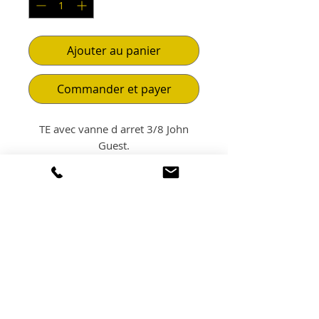
Ajouter au panier
Commander et payer
TE avec vanne d arret 3/8 John
Guest.
POLITIQUE
D'ÉCHANGE ET DE
REMBOURSEMENT
Non échangeable. Non
LIVRAISON
remboursable.