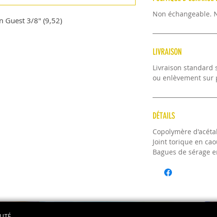
Non échangeable. 
n Guest 3/8" (9,52)
LIVRAISON
Livraison standard s
ou enlèvement sur p
DÉTAILS
Copolymère d'acétal
Joint torique en ca
Bagues de sérage e
LITÉ