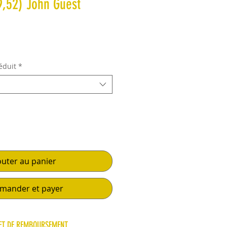
9,52) John Guest
rix promotionnel
réduit
*
outer au panier
ander et payer
 ET DE REMBOURSEMENT