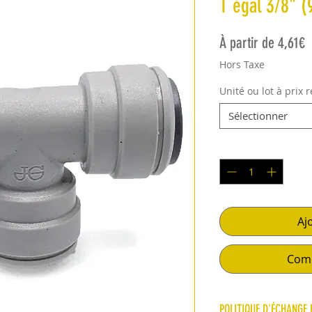
T égal 3/8" (
P
À partir de
4,61€
Hors Taxe
Unité ou lot à prix 
Sélectionner
Quantité
*
Aj
Comm
POLITIQUE D'ÉCHANGE