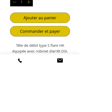
Ajouter au panier
Commander et payer
Tête de débit type S flare HK
équipée avec robinet d'arrêt DSI.
POLITIQUE
D'ÉCHANGE ET DE
REMBOURSEMENT
Non échangeable. Non
LIVRAISON
remboursable.