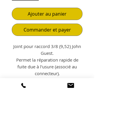
Ajouter au panier
Commander et payer
Joint pour raccord 3/8 (9,52) John
Guest.
Permet la réparation rapide de
fuite due à l'usure (associé au
connecteur).
Caoutchouc nitrile ou EPDM.
POLITIQUE
D'ÉCHANGE ET DE
REMBOURSEMENT