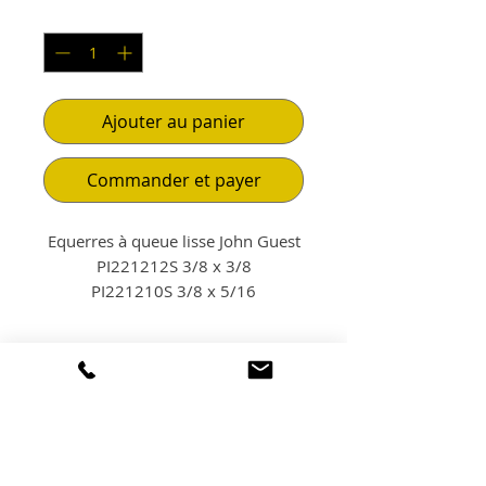
Quantité
*
Ajouter au panier
Commander et payer
Equerres à queue lisse John Guest
PI221212S 3/8 x 3/8
PI221210S 3/8 x 5/16
POLITIQUE
D'ÉCHANGE ET DE
REMBOURSEMENT