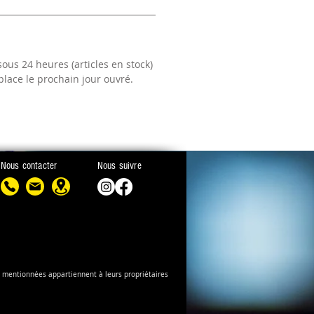
ous 24 heures (articles en stock)
lace le prochain jour ouvré.
Nous contacter
Nous suivre
es mentionnées appartiennent à leurs propriétaires