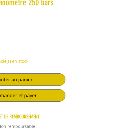
anomètre 250 bars
icle(s) en stock
outer au panier
ander et payer
 ET DE REMBOURSEMENT
Non remboursable.