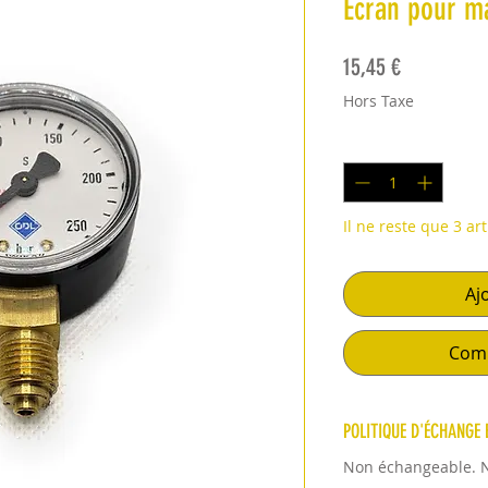
Écran pour m
Prix
15,45 €
Hors Taxe
Quantité
*
Il ne reste que 3 art
Aj
Comm
POLITIQUE D'ÉCHANGE
Non échangeable. 