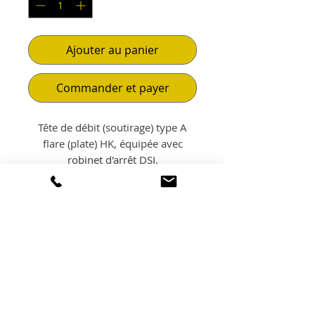
Ajouter au panier
Commander et payer
Tête de débit (soutirage) type A
flare (plate) HK, équipée avec
robinet d'arrêt DSI.
POLITIQUE
D'ÉCHANGE ET DE
REMBOURSEMENT
Non échangeable. Non